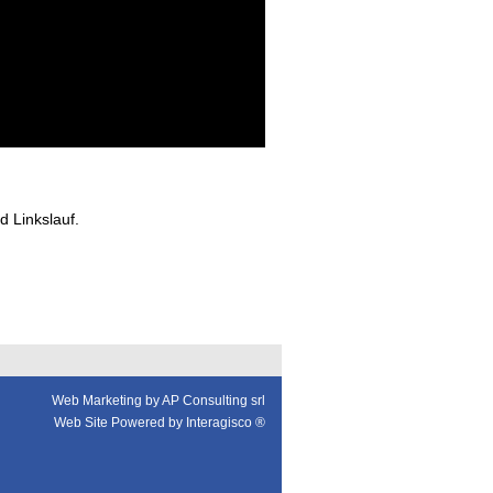
 Linkslauf.
Web Marketing by AP Consulting srl
Web Site Powered by Interagisco ®