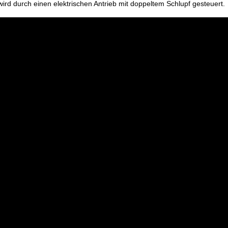
rd durch einen elektrischen Antrieb mit doppeltem Schlupf gesteuert.