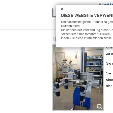
NAH
DRAN
DIESE WEBSITE VERWEN
Um das bestmögliche Erlebnis zu gew
Drittanbietern.
Sie können der Verwendung dieser Te
"Akzeptieren und fortfahren" klicken.
Handhabung von PVC
Indem Sie diese Informationen schließ
Uns
zu e
Sie 
Sie 
ein
sic