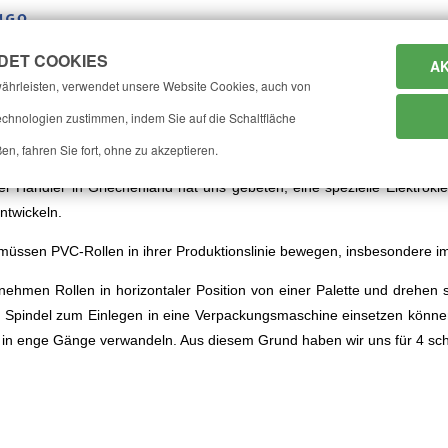
DET COOKIES
AK
home
firma
katalog
werkzeug
ährleisten, verwendet unsere Website Cookies, auch von
chnologien zustimmen, indem Sie auf die Schaltfläche
-Rollen
en, fahren Sie fort, ohne zu akzeptieren.
er Händler in Griechenland hat uns gebeten, eine spezielle Elektrok
ntwickeln.
müssen PVC-Rollen in ihrer Produktionslinie bewegen, insbesondere i
nehmen Rollen in horizontaler Position von einer Palette und drehen si
e Spindel zum Einlegen in eine Verpackungsmaschine einsetzen könn
h in enge Gänge verwandeln. Aus diesem Grund haben wir uns für 4 s