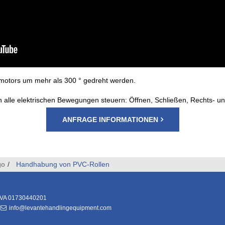
motors um mehr als 300 ° gedreht werden.
 alle elektrischen Bewegungen steuern: Öffnen, Schließen, Rechts- und
ANFRAGE INFORMATIONEN
go
Handhabung von PVC-Rollen
IVA
01730440201
info@levantehandlingequipment.com