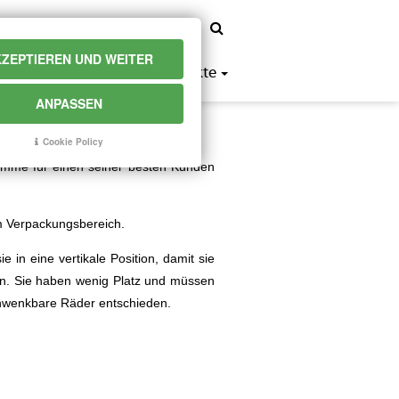
en
fr
es
de
ZEPTIEREN UND WEITER
e
case history
faq
kontakte
ANPASSEN
Cookie Policy
lemme für einen seiner besten Kunden
m Verpackungsbereich.
e in eine vertikale Position, damit sie
en. Sie haben wenig Platz und müssen
chwenkbare Räder entschieden.