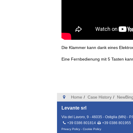
Die Klammer kann dank eines Elektro
Eine Fernbedienung mit 5 Tasten kann
Home
Case History
NewBin
Levante srl
Via del Lavoro, 9 - 46035 - Ostiglia (MN)
- P.
+39 0386 801814
+39 0386 801955
Privacy Policy
-
Cookie Policy