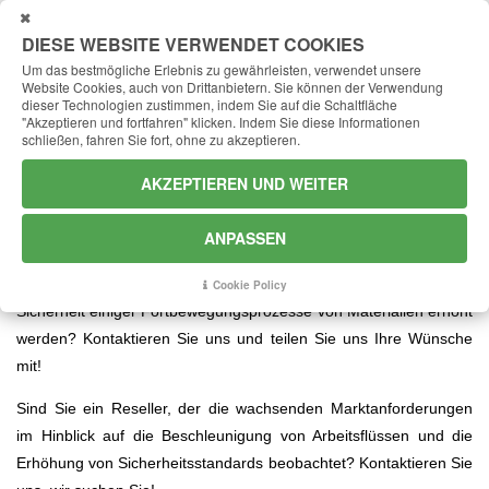
NAH
DRAN
DIESE WEBSITE VERWENDET COOKIES
Um das bestmögliche Erlebnis zu gewährleisten, verwendet unsere
Website Cookies, auch von Drittanbietern.
Sie können der Verwendung
dieser Technologien zustimmen, indem Sie auf die Schaltfläche
"Akzeptieren und fortfahren" klicken.
Indem Sie diese Informationen
schließen, fahren Sie fort, ohne zu akzeptieren.
Levante: Ideen für die
Fortbewegung von Materialien
AKZEPTIEREN UND WEITER
Wir haben die richtigen Ideen, um Ihre Wünsche betreffend die
ANPASSEN
Fortbewegung von Materialien umzusetzen!
Soll die Performance Ihres Unternehmens verbessert oder die
Cookie Policy
Sicherheit einiger Fortbewegungsprozesse von Materialien erhöht
werden? Kontaktieren Sie uns und teilen Sie uns Ihre Wünsche
mit!
Sind Sie ein Reseller, der die wachsenden Marktanforderungen
im Hinblick auf die Beschleunigung von Arbeitsflüssen und die
Erhöhung von Sicherheitsstandards beobachtet? Kontaktieren Sie