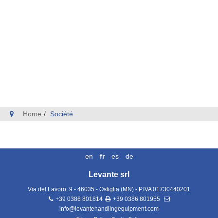
Home
Société
en
fr
es
de
Levante srl
Via del Lavoro, 9 - 46035 - Ostiglia (MN)
- P.IVA
01730440201
+39 0386 801814
+39 0386 801955
info@levantehandlingequipment.com