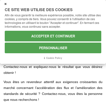
FERMER
CE SITE WEB UTILISE DES COOKIES
Afin de vous garantir la meilleure expérience possible, notre site utilise des
cookies, y compris de tiers.
Vous pouvez consentir à l'utilisation de ces
technologies en utilisant le bouton "Accepter et continuer".
En fermant ces
informations, vous continuez sans accepter.
Levante: idées pour la manipulation
ACCEPTER ET CONTINUER
Nous avons les idées qu’il vous faut pour répondre à vos besoins
en manutention !
PERSONNALISER
Votre entreprise a l’exigence d’améliorer les performances ou
Cookie Policy
d’augmenter la sécurité de certaines opérations de manutention ?
Contactez-nous et expliquez-nous le résultat que vous désirez
obtenir !
Vous êtes un revendeur attentif aux exigences croissantes du
marché concernant l’accélération des flux et l’amélioration des
standards de sécurité ? Contactez-nous, vous êtes la personne
que nous recherchons !